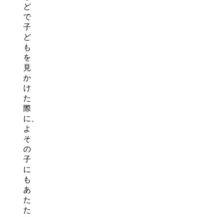
ど
で
子
ど
も
を
見
か
け
た
際
に、
よ
そ
の
子
に
も
あ
た
た