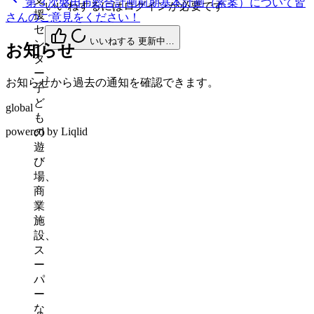
第３次磐田市総合計画前期基本計画（素案）について皆
いいねするにはログインが必要です
援
さんのご意見をください！
セ
いいねする
更新中…
ン
お知らせ
タ
ー、
お知らせから過去の通知を確認できます。
子
ど
global
も
powered by Liqlid
の
遊
び
場、
商
業
施
設、
ス
ー
パ
ー
な