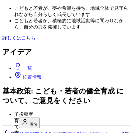
こどもと若者が、夢や希望を持ち、地域全体で見守ら
れながら自分らしく成長しています
こどもと若者が、積極的に地域活動等に関わりなが
ら、自分の力を発揮しています
詳しくはこちら
アイデア
一覧
位置情報
基本政策: こども・若者の健全育成 に
ついて、ご意見をください
子
投稿者
育
匿名
て
支