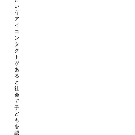
い
う
ア
イ
コ
ン
タ
ク
ト
が
あ
る
と
社
会
で
子
ど
も
を
認