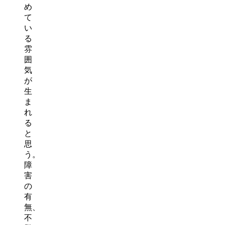
め
て
い
る
雰
囲
気
が
生
ま
れ
る
と
思
う。
障
害
の
有
無、
不