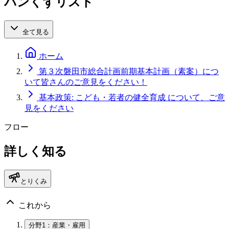
パンくずリスト
全て見る
ホーム
第３次磐田市総合計画前期基本計画（素案）につ
いて皆さんのご意見をください！
基本政策: こども・若者の健全育成 について、ご意
見をください
フロー
詳しく知る
とりくみ
これから
分野1：産業・雇用