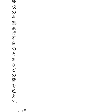
登
校
の
有
無、
素
行
不
良
の
有
無
な
ど
の
壁
を
超
え
て。
作