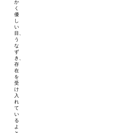
か
く
優
し
い
目、
う
な
ず
き、
存
在
を
受
け
入
れ
て
い
る
よ
と