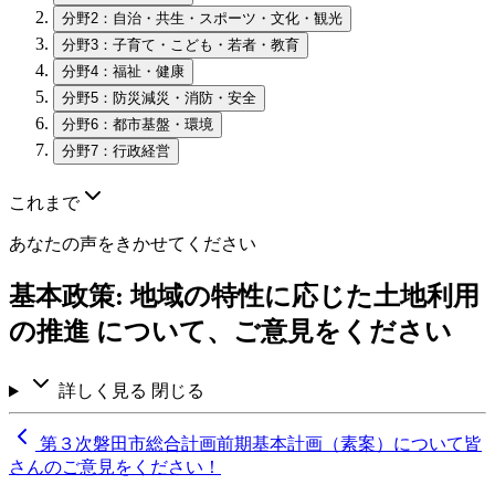
分野2：自治・共生・スポーツ・文化・観光
分野3：子育て・こども・若者・教育
分野4：福祉・健康
分野5：防災減災・消防・安全
分野6：都市基盤・環境
分野7：行政経営
これまで
あなたの声をきかせてください
基本政策: 地域の特性に応じた土地利用
の推進 について、ご意見をください
詳しく見る
閉じる
第３次磐田市総合計画前期基本計画（素案）について皆
さんのご意見をください！