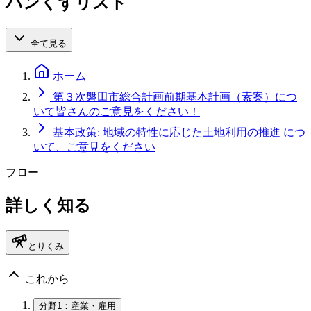
パンくずリスト
全て見る
ホーム
第３次磐田市総合計画前期基本計画（素案）につ
いて皆さんのご意見をください！
基本政策: 地域の特性に応じた土地利用の推進 につ
いて、ご意見をください
フロー
詳しく知る
とりくみ
これから
分野1：産業・雇用