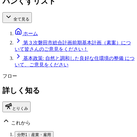
パンくずリスト
全て見る
ホーム
第３次磐田市総合計画前期基本計画（素案）につ
いて皆さんのご意見をください！
基本政策: 自然と調和した良好な住環境の整備 につ
いて、ご意見をください
フロー
詳しく知る
とりくみ
これから
分野1：産業・雇用