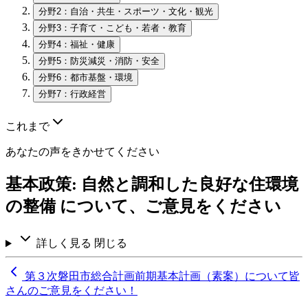
分野2：自治・共生・スポーツ・文化・観光
分野3：子育て・こども・若者・教育
分野4：福祉・健康
分野5：防災減災・消防・安全
分野6：都市基盤・環境
分野7：行政経営
これまで
あなたの声をきかせてください
基本政策: 自然と調和した良好な住環境
の整備 について、ご意見をください
詳しく見る
閉じる
第３次磐田市総合計画前期基本計画（素案）について皆
さんのご意見をください！