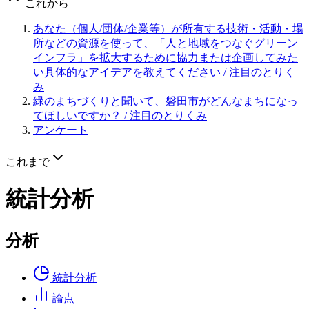
これから
あなた（個人/団体/企業等）が所有する技術・活動・場
所などの資源を使って、「人と地域をつなぐグリーン
インフラ」を拡大するために協力または企画してみた
い具体的なアイデアを教えてください
/ 注目のとりく
み
緑のまちづくりと聞いて、磐田市がどんなまちになっ
てほしいですか？
/ 注目のとりくみ
アンケート
これまで
統計分析
分析
統計分析
論点