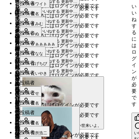
作
menu
いいねする
更新中…
ン
ウ
お
投稿者
ホワイト
ら
ビ
いいねするにはログインが必要です
ら
い
成
いいねするにはログインが必要です
お
ト
茶・
menu
作
いいねする
更新中…
ぽ
ロ、
ぽ
い
め
投稿者
日
匿名
いいねする
更新中…
茶
いいねするにはログインが必要です
ン
ジ
成
ー
エ
ね
ろ
menu
いいねする
更新中…
補
ボ
ュ
し
投稿者
menu
作
まみむ
いいねする
更新中…
日
と
ビ
2025
いいねするにはログインが必要です
す
ん
足
昆
ビ
っ
成
menu
年
磐
いいねする
更新中…
イ
る
お
投稿者
menu
いぬ
説
虫
2025
いいねするにはログインが必要です
ロ
ぺ
日
11
作
田
モ
に
茶
menu
明：
年
いいねする
更新中…
公
磐
い
お
投稿者
月
がぁぁぁぁぁ
成
し
いいねするにはログインが必要です
は
し
10
緑
2025
園！
田・
11
茶
作
日
menu
っ
いいねする
更新中…
ロ
っ
メ
投稿者
月
ばなな
年
作
っ
日
ヤ
いいねするにはログインが必要です
メ
成
ぺ
グ
ぺ
ロ
31
作
11
成
menu
ぽ
いいねする
更新中…
マ
2025
ロ
日
し
投稿者
はげちび
い
イ
いいねするにはログインが必要です
日
い
ン
月
成
既
日
い
年
ハ
ン
っ
メ
menu
いいねする
更新中…
ン
1
ジ
や
投稿者
日
読
たいやき
な...
2025
10
で
いいねするにはログインが必要です
し
ぺ
ロ
既
作
が
日
2025
ュ
っ
年
月
menu
いいねする
更新中…
す！
っ
い
め
投稿者
ン
読
成
2025
年
必
いいねするにはログインが必要です
作
ビ
ぱ
11
31
ぺ
ろ
既
ジ
年
日
10
menu
いいねする
更新中…
要
成
月
日
ロ
り
茶
投稿者
作
ごせ
作
い
ん
読
10
月
ュ
で
12
日
お
し
成
成
menu
いいねする
更新中…
2025
月
ジ
31
ジ
投稿者
ビ
既
作
匿名
日
す
いいねするにはログインが必要です
茶
っ
日
作
日
年
31
日
ュ
ュ
ロ
2025
読
成
menu
で
ぺ
ヤ
投稿者
成
10
日
いいねするにはログインが必要です
ビ
年
既
ビ
ヤ
日
2025
2025
す
い
マ
月
日
既
いいねする
更新中…
11
ロ
読
ロ
ジ
投稿者
マ
年
匿名
年
か
ジ
31
ハ
既
良い世来いよ。
読
月
2025
磐
磐
ュ
ハ
10
10
menu
2025
いいねする
更新中…
日
ね
ュ
読
し
投稿者
田所浩二
い
年
19
田
いいねするにはログインが必要です
月
田
ビ
ブ
月
年
作
いいねするにはログインが必要です
ビ
っ
ね