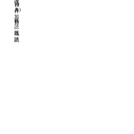
読
済
10
10
み
)
月
月
31
31
既
日
日
読
既
既
読
読