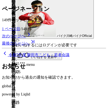
読
日
既
いいねする
更新中…
ン
ツ
”
作
レ
老
日
ロ
いいねするにはログインが必要です
い
ハ
聖徳太子
読
2025
お
の
ページネーション
成
ヴ
芋、
menu
2025
いいねする
更新中…
ン
ジ
年
茶
ま
日
既
ズ
し
年
作
作
いいねするにはログインが必要です
お
ュ
10
menu
いいねする
更新中…
ち
読
ヤ
10
ら
成
成
ち
149件ヒットしました。
ビ
月
作
2025
月
マ
す、
日
日
menu
ゃ
31
ロ
年
成
作
いいねする
更新中…
31
ハ
1
ページ目
/
149
件
ジ
ジ
日
10
磐
日
成
日
2025
2025
発
menu
ュ
ュ
月
次のページへ
田
バイク川崎バイクOfficial
日
年
年
動
ビ
既
ビ
2025
31
既
10
10
最後のページへ
機
ロ、
読
年
ロ
日
作
いいねするにはログインが必要です
2025
読
月
月
裸
10
ブ
年
成
23
22
作
既
月
祭
10
令和7年度 磐田市こども・若者会議
ル
日
日
日
いいねする
更新中…
成
31
読
り、
月
ー
日
日
2025
22
ヤ
menu
既
レ
既
お知らせ
年
日
マ
読
ヴ
読
2025
(
2025
10
ハ
ズ
年
年
お知らせから過去の通知を確認できます。
既
月
10
10
31
読
作
作
月
global
月
日
成
成
31
31
日
powered by Liqlid
日
日
日
既
編
読
2025
2025
既
集
年
年