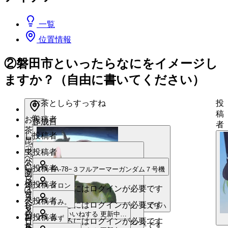
一覧
位置情報
②磐田市といったらなにをイメージし
ますか？（自由に書いてください）
お茶としらすっすね
投
稿
位
お
投稿者
作成日
者
置
茶
し
投稿者
情
昆
2025年11月19日
報
っ
虫
マ
投稿者
あ
ぺ
既読
公
ス
り
い
ら
投稿者
FA-78−３フルアーマーガンダム７号機
園
ク
マ
ら
桶
メ
ジ
投稿者
メロン
いいねするにはログインが必要です
ス
ぽ
ヶ
ロ
ュ
ク
ー
ベ
投稿者
うみ。
谷
いいねするにはログインが必要です
ン、
ビ
アマテユズリハ
メ
と
ッ
いいねする
更新中…
沼
ジ
ロ、
お
投稿者
みず
ロ
いいねするにはログインが必要です
コ
リオン
いいねするにはログインが必要です
ら
ュ
ら
茶