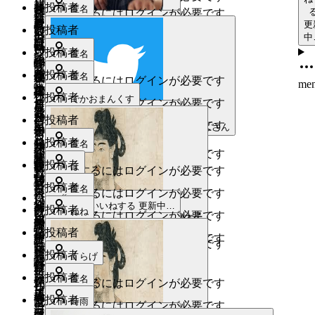
日
10
menu
31
し
ロ
ル
31
メ
投稿者
既
10
作
匿名
成
ロ
いいねするにはログインが必要です
ぺ
月
作
日
っ
日
磐
ー
月
ロ
読
成
日
更
いいねする
更新中…
既
え
31
い
し
投稿者
成
いいねする
更新中…
ぺ
いいねするにはログインが必要です
31
田
レ
ン
男
中
日
読
日
び
お
既
っ
既
日
menu
いいねする
更新中…
日
い
2025
ヴ
ジ
投稿者
menu
匿名
い
茶
読
ぺ
読
作
作
2025
年
いいねするにはログインが必要です
ズ
ュ
既
menu
いいねする
更新中…
も
2025
み
い、
で
投稿者
既
作
年
成
匿名
10
成
いいねするにはログインが必要です
ビ
読
me
年
か
メ
か
読
成
10
月
日
作
日
menu
ロ
ジ
投稿者
作
10
でかおまんくす
いいねする
更新中…
ん
いいねするにはログインが必要です
ロ
月
す
日
31
成
磐
ュ
成
月
いいねする
更新中…
2025
メ
2025
31
日
ン、
ぎ
し
投稿者
menu
日
いいねするにはログインが必要です
田
31
ビ
日
ジャムおじさん
2025
年
年
日
ロ
お
る
っ
menu
いいねする
更新中…
日
ロ
お
投稿者
年
既
10
匿名
10
2025
ン
茶、
メ
ぺ
作
2025
いいねするにはログインが必要です
茶・
既
10
月
月
読
menu
年
いいねする
更新中…
え
見
ロ
い
し
投稿者
年
既
成
ほ
作
いいねするにはログインが必要です
月
31
し
読
31
11
び
付
ン
お
っ
10
読
日
成
menu
31
日
日
っ
投稿者
月
匿名
いいねする
更新中…
い
天
いいねするにはログインが必要です
月
茶
ぺ
日
“
日
ぺ
19
作
も
いいねする
更新中…
神
2025
31
ス
い
ジ
投稿者
menu
既
既
ねね
日
いいねするにはログインが必要です
い・
聖徳太子
成
年
日
ジ
矢
2025
ジ
ポ
お
既
ュ
読
読
menu
いいねする
更新中…
裸
し
投稿者
日
10
ュ
年
奈
ュ
ー
いいねするにはログインが必要です
茶
読
ビ
既
いいねするにはログインが必要です
祭
既
っ
月
10
menu
ビ
比
いいねする
更新中…
ビ
ツ
え
ロ
お
投稿者
読
くらげ
2025
り
読
31
ぺ
月
ロ
賣
ロ
観
び
茶
年
menu
いいねする
更新中…
日
い
31
ス
投稿者
匿名
いいねする
更新中…
ブ
作
神
磐
光
い
いいねするにはログインが必要です
し
10
作
日
メ
ポ
ル
成
menu
社、
田
地
も
っ
月
ヤ
投稿者
menu
既
成
時雨
いいねするにはログインが必要です
ロ
ー
ー
日
海
メ
31
ぺ
マ