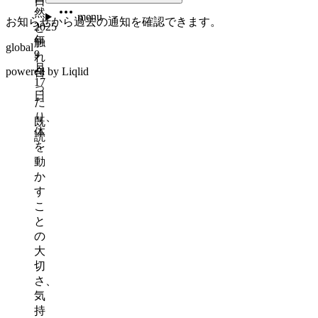
日
然
menu
お知らせから過去の通知を確認できます。
2025
と
年
触
global
9
れ
月
powered by Liqlid
合
17
っ
日
た
り、
既
体
読
を
動
か
す
こ
と
の
大
切
さ、
気
持