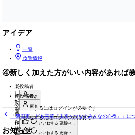
アイデア
一覧
位置情報
④新しく加えた方がいい内容があれば
楽
投稿者
し
運
投稿者
匿名
い
動
公
匿名
いいねするにはログインが必要です
を
園
し
「磐田市こども憲章『未来へつなぐみんなの心得』」に
いいねするにはログインが必要です
た
作
いいねする
更新中…
り、
お知らせ
成
menu
いいねする
更新中…
自