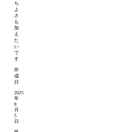
ち
よ
さ
も
加
え
た
い
で
す
作
成
日
2025
年
8
月
5
日