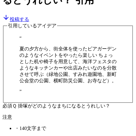
るとうれしい？
引用
投稿する
引用しているアイデア
“
夏の夕方から、街全体を使ったビアガーデン
のようなイベントをやったら楽しい ちょっ
とした机や椅子を用意して、海洋フェスタの
ようなキッチンカーや出店みたいなのを分散
させて呼ぶ（緑地公園、すみれ遊園地、新町
公会堂の公園、横町防災公園、お寺など）。
”
必須
Ｑ 掛塚がどのようなまちになるとうれしい？
注意
・
140文字まで