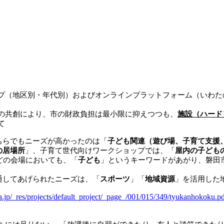
プ（地区別・年代別）およびオンラインプラットフォーム（いわた
の共創により、市の財政負担は最小限に抑えつつも、
施設（ハード
て
ちらでもニーズが高かったのは「
子ども関連（遊び場、子育て支援
の居場所
」、子育て世代向けワークショップでは、「
屋内の子ども
どの会場においても、「
子ども
」というキーワードがあがり、磐田
通してあげられたニーズは、「
スポーツ
」「
地域資源
」を活用した
a.jp/_res/projects/default_project/_page_/001/015/349/tyukanhokoku.p