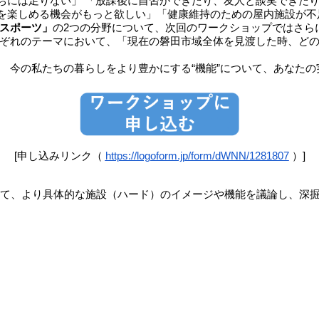
ちには足りない」 「放課後に自習ができたり、友人と談笑できた
を楽しめる機会がもっと欲しい」「健康維持のための屋内施設が不
スポーツ」
の2つの分野について、次回のワークショップではさら
れぞれのテーマにおいて、「現在の磐田市域全体を見渡した時、ど
 今の私たちの暮らしをより豊かにする“機能”について、あなた
[申し込みリンク（
https://logoform.jp/form/dWNN/1281807
）]
て、より具体的な施設（ハード）のイメージや機能を議論し、深掘