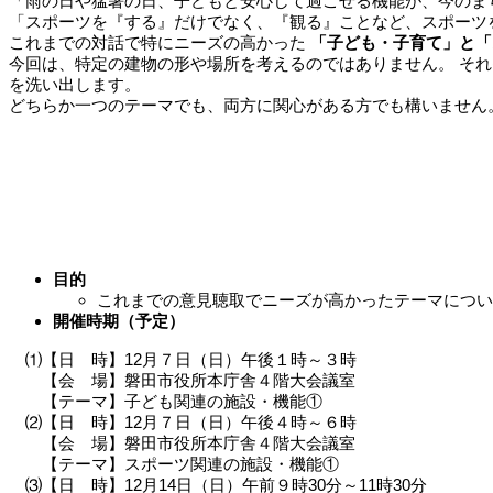
「雨の日や猛暑の日、子どもと安心して過ごせる機能が、今のま
「スポーツを『する』だけでなく、『観る』ことなど、スポーツ
これまでの対話で特にニーズの高かった
「子ども・子育て」と「
今回は、特定の建物の形や場所を考えるのではありません。 そ
を洗い出します。
どちらか一つのテーマでも、両方に関心がある方でも構いません。
目的
これまでの意見聴取でニーズが高かったテーマについ
開催時期（予定）
⑴【日 時】12月７日（日）午後１時～３時
【会 場】磐田市役所本庁舎４階大会議室
【テーマ】子ども関連の施設・機能①
⑵【日 時】12月７日（日）午後４時～６時
【会 場】磐田市役所本庁舎４階大会議室
【テーマ】スポーツ関連の施設・機能①
⑶【日 時】12月14日（日）午前９時30分～11時30分