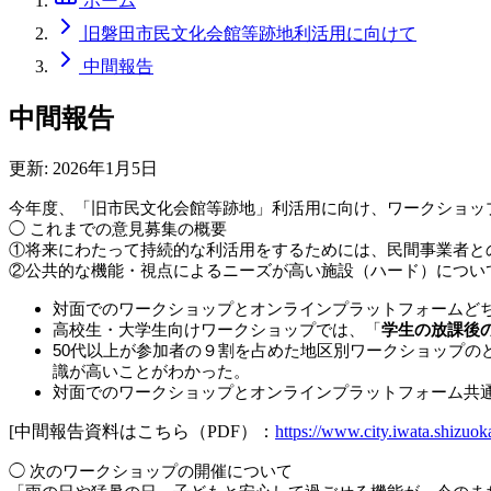
ホーム
旧磐田市民文化会館等跡地利活用に向けて
中間報告
中間報告
更新:
2026年1月5日
今年度、「旧市民文化会館等跡地」利活用に向け、ワークショッ
◯ これまでの意見募集の概要
①将来にわたって持続的な利活用をするためには、民間事業者と
②公共的な機能・視点によるニーズが高い施設（ハード）につい
対面でのワークショップとオンラインプラットフォームど
高校生・大学生向けワークショップでは、「
学生の放課後
50代以上が参加者の９割を占めた地区別ワークショップの
識が高いことがわかった。
対面でのワークショップとオンラインプラットフォーム共
[中間報告資料はこちら（PDF）：
https://www.city.iwata.shizuok
◯ 次のワークショップの開催について